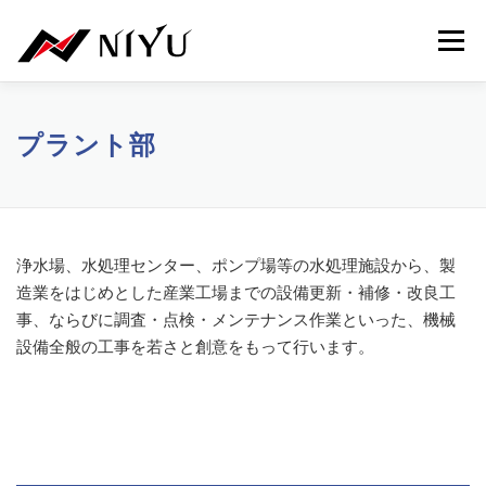
コンテンツへスキップ
メニュ
NIYU.JP
事業紹介
メッセージ
二友組の特徴
プラント部
募集職種・採用方針
インターンシップ
エントリー
浄水場、水処理センター、ポンプ場等の水処理施設から、製
造業をはじめとした産業工場までの設備更新・補修・改良工
事、ならびに調査・点検・メンテナンス作業といった、機械
設備全般の工事を若さと創意をもって行います。