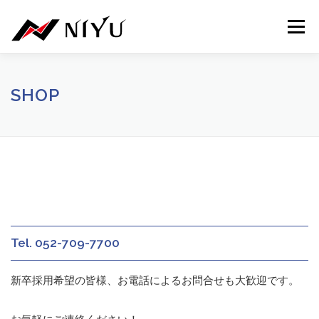
コンテンツへスキップ
メニュ
NIYU.JP
事業紹介
メッセージ
二友組の特徴
SHOP
募集職種・採用方針
インターンシップ
エントリー
Tel. 052-709-7700
新卒採用希望の皆様、お電話によるお問合せも大歓迎です。